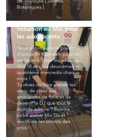
de Toulouse ( Jardins
Botaniques )
Initiation au Mix pour
les adolescents
Nous avons aussi le plaisir
d'accueillir Kaonashi pour un
atelier mix, pour les ados de
10 à 18 ans, les deuxièmes et
quatrième mercredis chaque
mois !
Tu rêves de faire danser tes
amis, de créer des
ambiances de folie et de
devenir le DJ que tout le
monde admire ? Rejoins
notre atelier Mix DJ et
découvre les secrets des
pros !