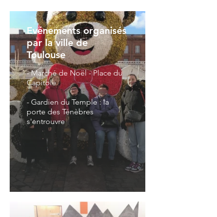
Evénements organisés
par la ville de
Toulouse
- Marché de Noël - Place du
Capitole
- Gardien du Temple : la
porte des Ténèbres
s'entrouvre