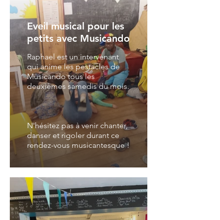
Eveil musical pour les
petits avec Musicando
Raphael est un intervenant
qui anime les pestacles de
Musicando tous les
deuxièmes samedis du mois.
N'hésitez pas à venir chanter,
danser et rigoler durant ce
rendez-vous musicantesque !