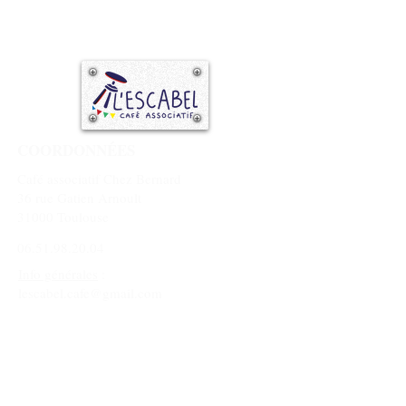
COORDONNÉES
Café associatif Chez Bernard
36 rue Gatien Arnoult
31000 Toulouse
06.51.98.20.04
Info générales
:
lescabel.cafe@gmail.com
Pour être programmé
:
animation@lescabel.fr
Mentions légales
NAVIGATION