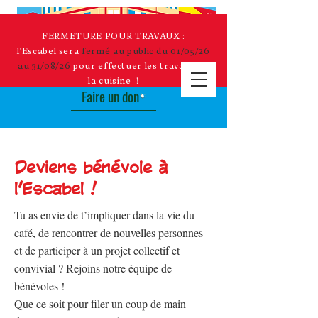
FERMETURE POUR TRAVAUX
:
Initiative solidaire
:
l'Escabel sera
fermé au public du 01/05/26
Le retour de notre cagnotte en ligne pour
au 31/08/26
pour effectuer les travaux de
le projet de cuisine à l'Escabel !
la cuisine !
Faire un don
Deviens bénévole à
l’Escabel !
Tu as envie de t’impliquer dans la vie du
café, de rencontrer de nouvelles personnes
et de participer à un projet collectif et
convivial ? Rejoins notre équipe de
bénévoles !
Que ce soit pour filer un coup de main