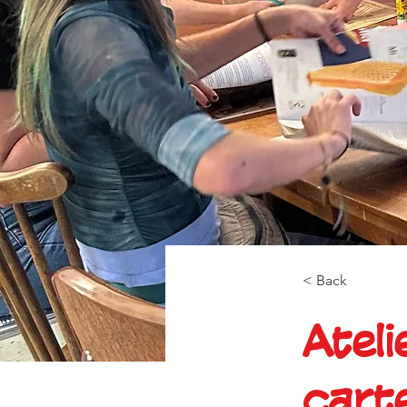
< Back
Ateli
cart