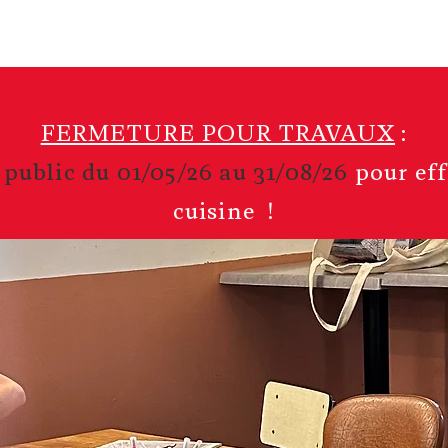
e
L'Association
Programmation
FERMETURE POUR TRAVAUX
:
 public du 01/05/26 au 31/08/26
pour eff
cuisine !