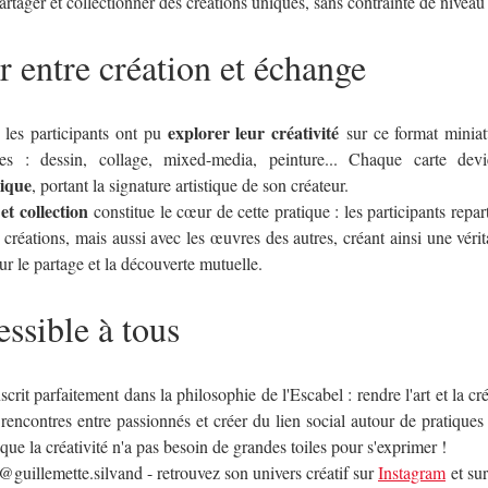
artager et collectionner des créations uniques, sans contrainte de niveau
r entre création et échange
explorer leur créativité
, les participants ont pu 
 sur ce format miniat
ues : dessin, collage, mixed-media, peinture... Chaque carte dev
nique
, portant la signature artistique de son créateur.
et collection
 constitue le cœur de cette pratique : les participants repa
 créations, mais aussi avec les œuvres des autres, créant ainsi une vérit
ur le partage et la découverte mutuelle.
essible à tous
inscrit parfaitement dans la philosophie de l'Escabel : rendre l'art et la cr
s rencontres entre passionnés et créer du lien social autour de pratiques
que la créativité n'a pas besoin de grandes toiles pour s'exprimer !
@guillemette.silvand - retrouvez son univers créatif sur 
Instagram
 et su