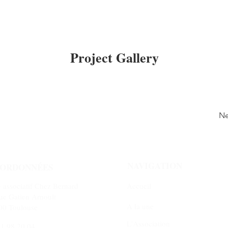
Project Gallery
Ne
NAVIGATION
ORDONNÉES
 associatif Chez Bernard
Accueil
ue Gatien Arnoult
A la une
00 Toulouse
L'Association
51.98.20.04