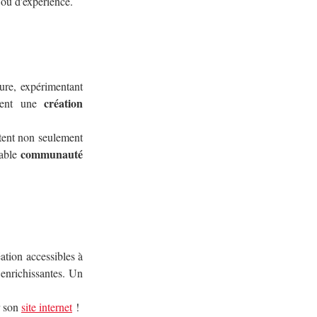
 ou d'expérience.
ure, expérimentant 
création 
ient une 
rtent non seulement 
communauté 
able 
éation accessibles à 
 enrichissantes. Un 
r son 
site internet
 !