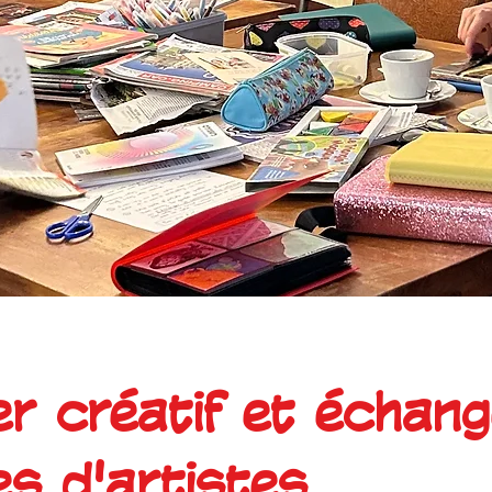
er créatif et échan
es d'artistes