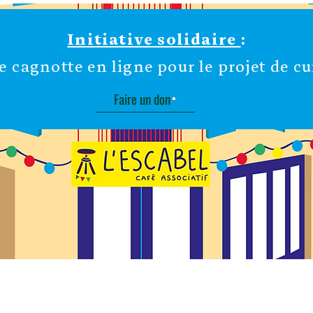
Initiative solidaire
:
e cagnotte en ligne pour le projet de cui
Faire un don