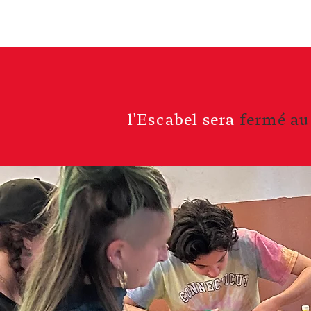
Accueil
A la un
l'Escabel sera
fermé au