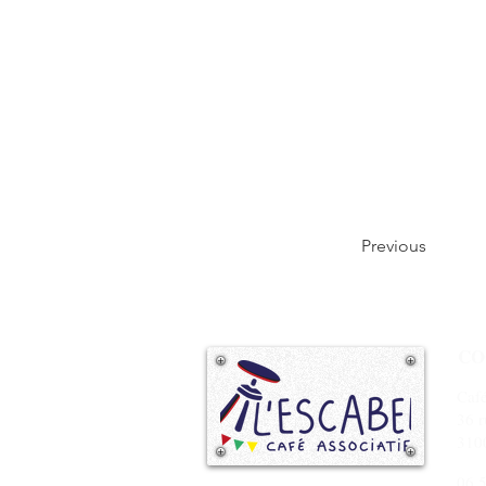
Previous
CO
Café
36 r
310
06.