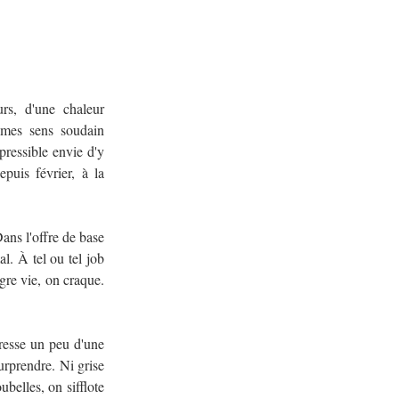
rs, d'une chaleur 
 mes sens soudain 
ressible envie d'y 
puis février, à la 
ans l'offre de base 
. À tel ou tel job 
re vie, on craque. 
resse un peu d'une 
rprendre. Ni grise 
belles, on sifflote 