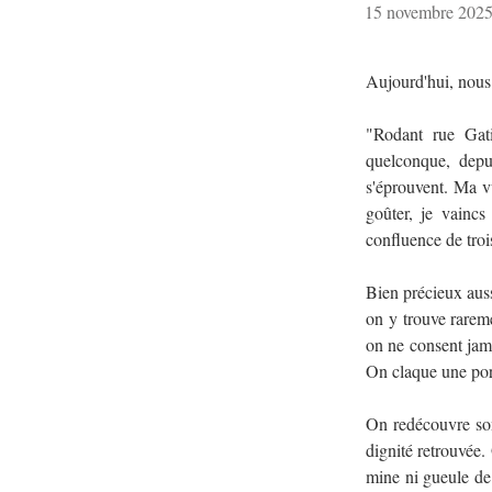
15 novembre 202
Aujourd'hui, nous
"Rodant rue Gati
quelconque, depui
s'éprouvent. Ma v
goûter, je vaincs
confluence de troi
Bien précieux auss
on y trouve rareme
on ne consent jama
On claque une port
On redécouvre son 
dignité retrouvée.
mine ni gueule de b