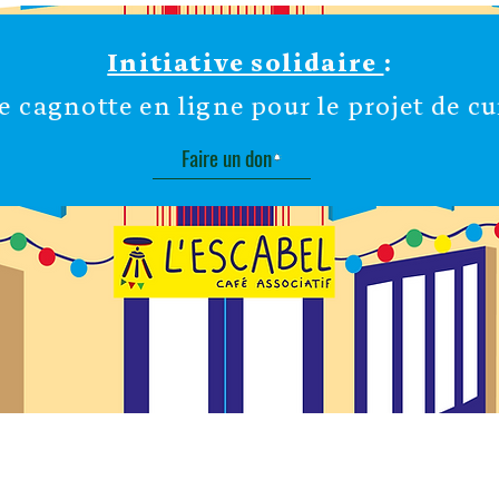
Initiative solidaire
:
e cagnotte en ligne pour le projet de cui
Faire un don