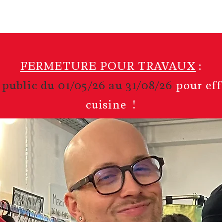
A la une
Der Verein
Programmier
FERMETURE POUR TRAVAUX
:
 public du 01/05/26 au 31/08/26
pour eff
cuisine !