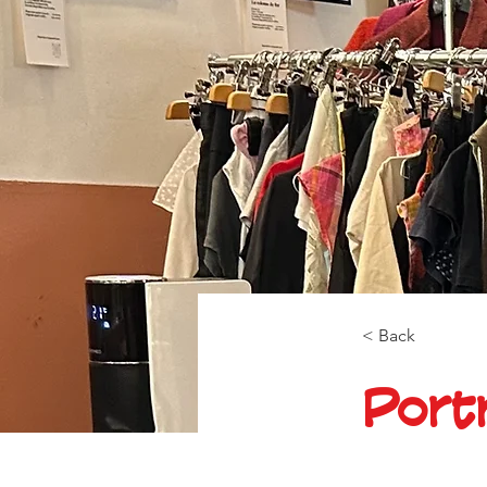
< Back
Port