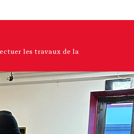
ung
More
ectuer les travaux de la