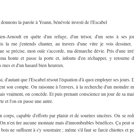
5
 donnons la parole à Yoann, bénévole investi de l'Escabel
en-Arnoult en quête d'un refuge, d'un trésor, d'un sens à ses jou
s la rue j'entends chanter, au travers d'une vitre je vois dessiner,
ue se précise, mon ouïe s'accorde, ma démarche dévie. Pris d'une irrép
 ma honte et passe la porte et, infoutu d'en réchapper, y retourne de
s rues et d'un hasard bien heureux.
i, d'autant que l'Escabel résout l'équation d'à quoi employer ses jours. D
nt son compte. On raisonne à l'envers, à la recherche d'un moindre mal
is vraiment, on concède. Et puis prenant conscience un jour de sa maig
e et l'on en passe une autre.
corps, capable d'efforts par plaisir et de sourires sincères. On se red
 On n'en tire aucune monnaie mais d'innombrables bénéfices. Ça peut su
ois ne suffisent à s'y soustraire ; même s'il faut se farcir chiottes et pou